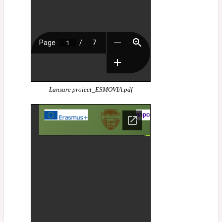
Lansare proiect_ESMOVIA.pdf