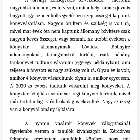
A tavalyi költségvetés tervezésekor mertünk
nagyobbat álmodni, és tervezni, amit a helyi tanács jóvá is
hagyott, így az idei költségvetésben szép összeget kaptunk
könyvvásárlásra. Nagyon örültem és szükség is volt rá,
mivel már évek óta nem kaptunk állomány bővítésre csak
nagyon kevés összeget, vagy semmit. Az utóbbi években a
könyvtár állományának bővítése többnyire
adományokból, támogatásból történt, csak néhány
tankönyvet tudtunk vásárolni (egy-egy példányban), ami
teljesen hiányzott és nagy szükség volt rá. Olyan év is volt,
amikor 4 könyvet vásároltunk, olyan is, amikor egyet sem.
A 2020-as évben tudtunk vásárolni még könyveket. A
könyvtár felújítása során sok régi könyvet leírtunk, mivel
már tartalmilag is, és fizikailag is elavultak. Nagy szükség
van a könyvállomány újítására.
A nyáron vásárolt könyvek válogatásánál
figyelembe vettem a tanulók kívánságait is. Kérdőíves
felmérést készítettem tanulóink körében, hogy mit