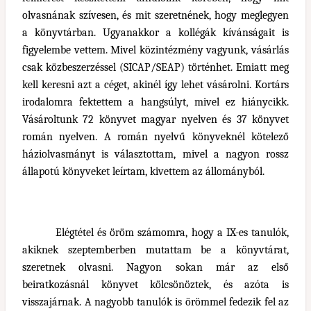
olvasnának szívesen, és mit szeretnének, hogy meglegyen
a könyvtárban. Ugyanakkor a kollégák kívánságait is
figyelembe vettem. Mivel közintézmény vagyunk, vásárlás
csak közbeszerzéssel (SICAP/SEAP) történhet. Emiatt meg
kell keresni azt a céget, akinél így lehet vásárolni. Kortárs
irodalomra fektettem a hangsúlyt, mivel ez hiánycikk.
Vásároltunk 72 könyvet magyar nyelven és 37 könyvet
román nyelven. A román nyelvű könyveknél kötelező
háziolvasmányt is választottam, mivel a nagyon rossz
állapotú könyveket leírtam, kivettem az állományból.
Elégtétel és öröm számomra, hogy a IX-es tanulók,
akiknek szeptemberben mutattam be a könyvtárat,
szeretnek olvasni. Nagyon sokan már az első
beiratkozásnál könyvet kölcsönöztek, és azóta is
visszajárnak. A nagyobb tanulók is örömmel fedezik fel az