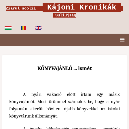
Skip
Kájoni Kronikák
Ziarul școlii
to
Suliújság
main
content
Fő
navigáció
KÖNYVAJÁNLÓ ... ismét
A nyári vakáció előtt írtam egy másik
könyvajánlót. Most örömmel számolok be, hogy a nyár
folyamán sikerült bővíteni újabb könyvekkel az iskolai
könyvtárunk állományát.