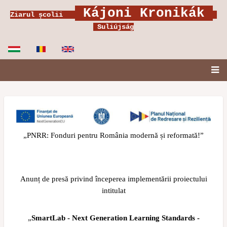
Ugrás
Kájoni Kronikák
Ziarul școlii
a
Suliújság
tartalomra
Fő
navigáció
„PNRR: Fonduri pentru România modernă și reformată!”
Anunț de presă privind începerea implementării proiectului
intitulat
„
SmartLab - Next Generation Learning Standards -