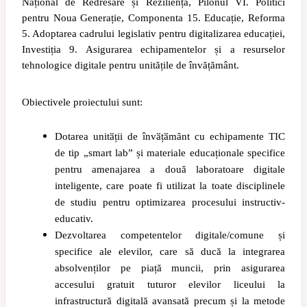
Național de Redresare și Reziliență, Pilonul VI. Politici
pentru Noua Generație, Componenta 15. Educație, Reforma
5. Adoptarea cadrului legislativ pentru digitalizarea educației,
Investiția 9. Asigurarea echipamentelor și a resurselor
tehnologice digitale pentru unitățile de învățământ.
Obiectivele proiectului sunt:
Dotarea unitӑții de învӑțӑmȃnt cu echipamente TIC
de tip „smart lab” și materiale educaționale specifice
pentru amenajarea a două laboratoare digitale
inteligente, care poate fi utilizat la toate disciplinele
de studiu pentru optimizarea procesului instructiv-
educativ.
Dezvoltarea competentelor digitale/comune și
specifice ale elevilor, care să ducă la integrarea
absolvenților pe piață muncii, prin asigurarea
accesului gratuit tuturor elevilor liceului la
infrastructură digitală avansată precum și la metode