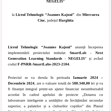
NEGELIS
”
la
Liceul Tehnologic “Joannes Kajoni”
din
Miercurea
Ciuc
, județul
Harghita
Liceul Tehnologic “Joannes Kajoni”
anunță începerea
implementării proiectului intitulat
SmartLab - Next
Generation Learning Standards - NEGELIS
” și având
codul
F-PNRR-SmartLabs-2023-2104
.
Proiectul se va derula în perioada
Ianuarie 2024 –
Decembrie 2024
, are o valoare totală de
588.340,00
lei și va
fi finanțat integral printr-un ajutor financiar nerambursabil
acordat în cadrul apelului de proiecte „Dotarea cu
laboratoare inteligente a unităților de învățământ secundar
superior, a palatelor și a cluburilor copiilor” din Planul