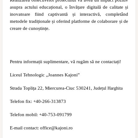
Realizarea obiectivelor proiectului va avea un impact pozitiv
asupra actului educațional, o învățare digitală de calitate și
inovatoare fiind captivantă și interactivă, completând
metodele tradiționale și oferind platforme de colaborare și de
creare de cunoștințe.
Pentru informații suplimentare, vă rugăm să ne contactați!
Liceul Tehnologic „Joannes Kajoni”
Strada Toplița 22, Miercurea-Ciuc 530241, Ju
dețul Harghita
Telefon fix: +40-266-313873
Telefon mobil: +40-753-091799
E-mail contact: office@kajoni.ro