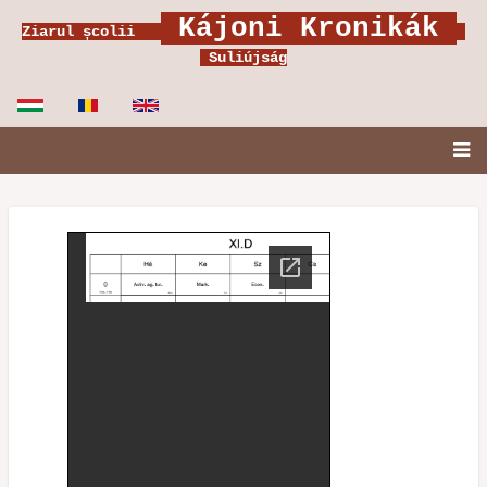
Ugrás
Kájoni Kronikák
Ziarul școlii
a
Suliújság
tartalomra
Fő
navigáció