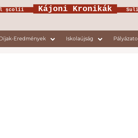
Kájoni Kronikák
ul școlii
Suliú
Díjak-Eredmények
Iskolaújság
Pályázat