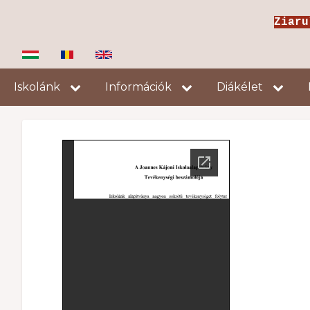
Ugrás
Ziar
a
tartalomra
Fő
Iskolánk
Információk
Diákélet
navigáció