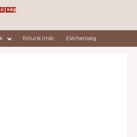
jság
ok
Rólunk írták
Elérhetőség