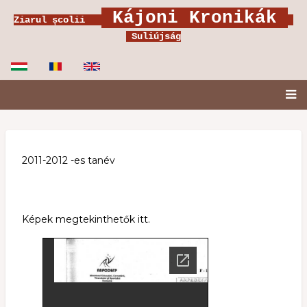
Ugrás
Kájoni Kronikák
Ziarul școlii
a
Suliújság
tartalomra
Fő
navigáció
2011-2012 -es tanév
Képek megtekinthetők itt.