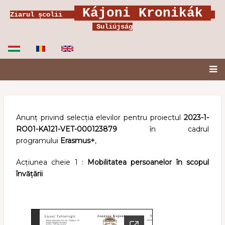
Ugrás
Kájoni Kronikák
Ziarul școlii
a
Suliújság
tartalomra
Fő
navigáció
Anunț privind selecția elevilor pentru proiectul
2023-1-
RO01-KA121-VET-000123879
în cadrul
programului
Erasmus+
,
Acțiunea cheie 1 :
Mobilitatea persoanelor în scopul
învățării