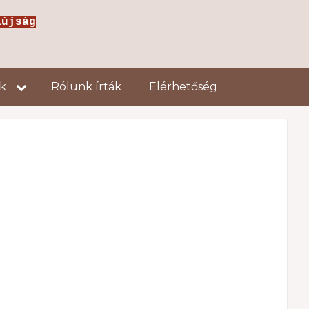
jság
ok
Rólunk írták
Elérhetőség