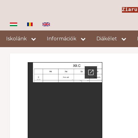
Ugrás
Ziar
a
tartalomra
Fő
Iskolánk
Információk
Diákélet
navigáció