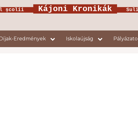
Kájoni Kronikák
ul școlii
Suliú
Díjak-Eredmények
Iskolaújság
Pályázat