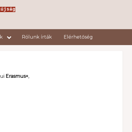
jság
ok
Rólunk írták
Elérhetőség
lui
Erasmus+
,