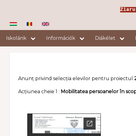
Ugrás
Ziar
a
tartalomra
Fő
Iskolánk
Információk
Diákélet
navigáció
Anunț privind selecția elevilor pentru proiectul
Acțiunea cheie 1 :
Mobilitatea persoanelor în scop