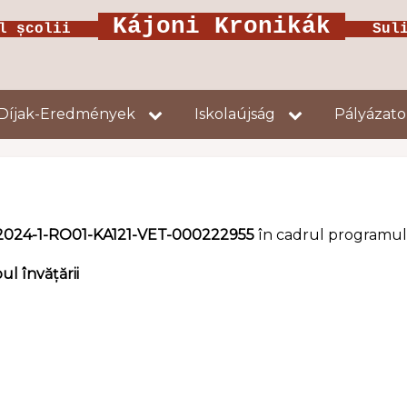
Kájoni Kronikák
ul școlii
Suliú
Díjak-Eredmények
Iskolaújság
Pályázat
2024-1-RO01-KA121-VET-000222955
în cadrul programu
ul învățării