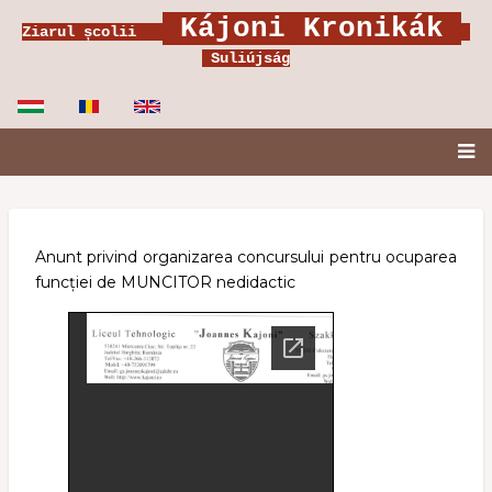
Ugrás
Kájoni Kronikák
Ziarul școlii
a
Suliújság
tartalomra
Fő
navigáció
Anunt privind organizarea concursului pentru ocuparea
funcției de MUNCITOR nedidactic