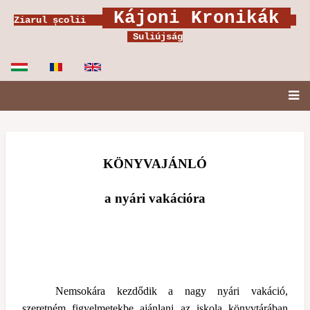
Mergi
Kájoni Kronikák
Ziarul școlii
la
Suliújság
conţinutul
principal
Fő
navigáció
KÖNYVAJÁNLÓ
a nyári vakációra
Nemsokára kezdődik a nagy nyári vakáció,
szeretném figyelmetekbe ajánlani az iskola könyvtárában