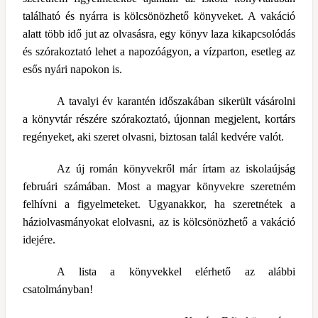
található és nyárra is kölcsönözhető könyveket. A vakáció
alatt több idő jut az olvasásra, egy könyv laza kikapcsolódás
és szórakoztató lehet a napozóágyon, a vízparton, esetleg az
esős nyári napokon is.
A tavalyi év karantén időszakában sikerült vásárolni
a könyvtár részére szórakoztató, újonnan megjelent, kortárs
regényeket, aki szeret olvasni, biztosan talál kedvére valót.
Az új román könyvekről már írtam az iskolaújság
februári számában. Most a magyar könyvekre szeretném
felhívni a figyelmeteket. Ugyanakkor, ha szeretnétek a
háziolvasmányokat elolvasni, az is kölcsönözhető a vakáció
idejére.
A lista a könyvekkel elérhető az alábbi
csatolmányban!