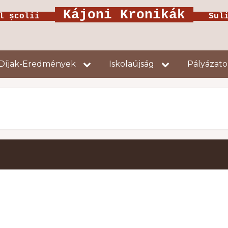
Kájoni Kronikák
ul școlii
Suliú
Díjak-Eredmények
Iskolaújság
Pályázat