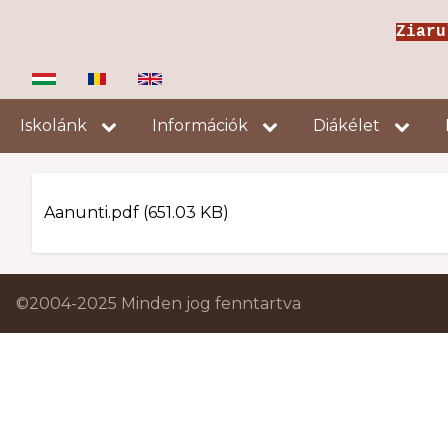
Ugrás
Ziar
a
tartalomra
Fő
Iskolánk
Információk
Diákélet
navigáció
File
Aanunti.pdf
(651.03 KB)
©2004-2025 Minden jog fenntartva