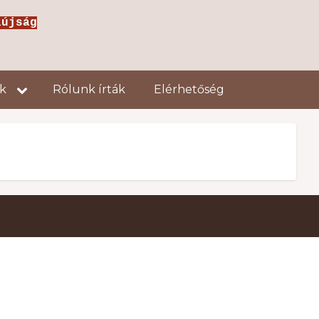
jság
ok
Rólunk írták
Elérhetőség