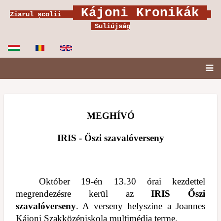
Ugrás
Kájoni Kronikák
Ziarul școlii
a
Suliújság
tartalomra
Fő
navigáció
MEGHÍVÓ
IRIS - Őszi szavalóverseny
Október 19-én 13.30 órai kezdettel
megrendezésre kerül az
IRIS Őszi
szaval
ó
verseny
. A verseny helyszíne a Joannes
K
á
joni Szakk
ö
z
é
piskola multim
é
dia terme.