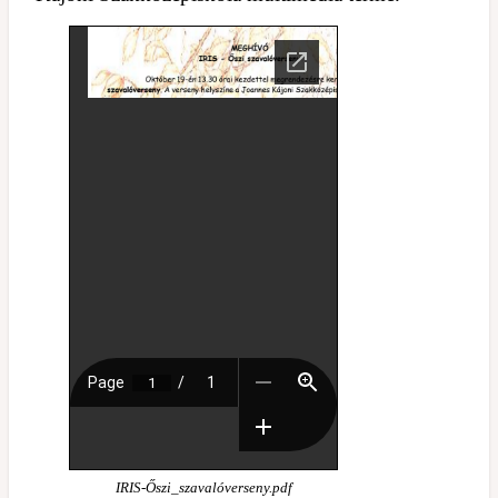
IRIS-Őszi_szavalóverseny.pdf