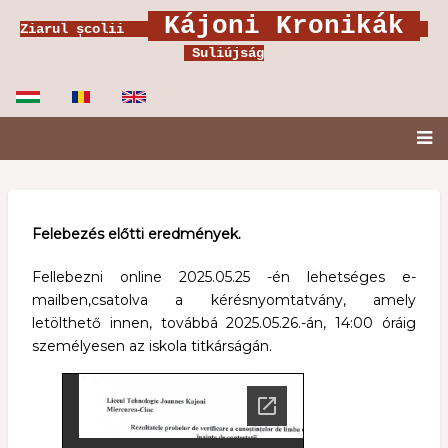
Ugrás
Kájoni Kronikák
Ziarul școlii
a
Suliújság
tartalomra
Fő
navigáció
Felebezés előtti eredmények.
Fellebezni online 2025.05.25 -én lehetséges e-
mailben,csatolva a kérésnyomtatvány, amely
letölthető
innen
, továbbá 2025.05.26.-án, 14:00 óráig
személyesen az iskola titkárságán.