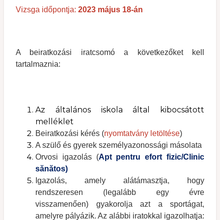
Vizsga időpontja:
2023 május 18-án
A beiratkozási iratcsomó a következőket kell
tartalmaznia:
Az általános iskola által kibocsátott
melléklet
Beiratkozási kérés (
nyomtatvány letöltése
)
A szülő és gyerek személyazonossági másolata
Orvosi igazolás (
Apt pentru efort fizic/Clinic
sănătos)
Igazolás, amely alátámasztja, hogy
rendszeresen (legalább egy évre
visszamenően) gyakorolja azt a sportágat,
amelyre pályázik. Az alábbi iratokkal igazolhatja: