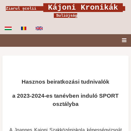
Ugrás
Kájoni Kronikák
Ziarul școlii
a
Suliújság
tartalomra
Fő
navigáció
Hasznos beiratkozási tudnivalók
a 2023-2024-es tanévben induló SPORT
osztályba
A Joannes Kajoni Szakközépiskola képességvizsgát